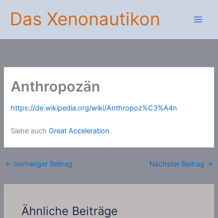
Zum
Das Xenonautikon
Inhalt
springen
Anthropozän
https://de.wikipedia.org/wiki/Anthropoz%C3%A4n
Siehe auch
Great Acceleration
←
Vorheriger Beitrag
Nächster Beitrag
→
Ähnliche Beiträge