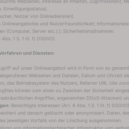
suchte Webseiten, Interesse an Inhalten, Zugriffszeiten); 
 Einwilligungsstatus).
cher, Nutzer von Onlinediensten).
 Onlineangebotes und Nutzerfreundlichkeit; Informationstec
n (Computer, Server etc.).); Sicherheitsmaßnahmen.
Abs. 1 S. 1 lit. f) DSGVO).
Verfahren und Diensten:
ugriff auf unser Onlineangebot wird in Form von so genannte
 abgerufenen Webseiten und Dateien, Datum und Uhrzeit d
on, das Betriebssystem des Nutzers, Referrer URL (die zuvo
ogfiles können zum einen zu Zwecken der Sicherheit einges
issbräuchlichen Angriffen, sogenannten DDoS-Attacken) un
gen:
Berechtigte Interessen (Art. 6 Abs. 1 S. 1 lit. f) DSGVO
eichert und danach gelöscht oder anonymisiert. Daten, 
ng des jeweiligen Vorfalls von der Löschung ausgenommen.
ellung von informationstechnischer Infrastruktur und verbun