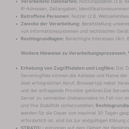
Verarbeitete Datenarten:
Nutzungsdaten (z.B. be
IP-Adressen, Zeitangaben, Identifikationsnummern,
Betroffene Personen:
Nutzer (z.B. Webseitenbesu
Zwecke der Verarbeitung:
Bereitstellung unseres
von Informationssystemen und technischen Geräte
Rechtsgrundlagen:
Berechtigte Interessen (Art. 6 
Weitere Hinweise zu Verarbeitungsprozessen, 
Erhebung von Zugriffsdaten und Logfiles:
Der Z
Serverlogfiles können die Adresse und Name der
über erfolgreichen Abruf, Browsertyp nebst Versi
und der anfragende Provider gehören.Die Serverl
Server zu vermeiden (insbesondere im Fall von m
und ihre Stabilität sicherzustellen;
Rechtsgrundla
werden für die Dauer von maximal 30 Tagen gesp
erforderlich ist, sind bis zur endgültigen Kläru
STRATO:
Leistungen auf dem Gebiet der Bereitst