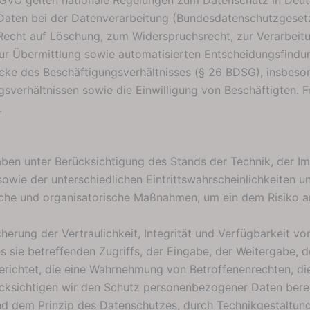
aten bei der Datenverarbeitung (Bundesdatenschutzgeset
Recht auf Löschung, zum Widerspruchsrecht, zur Verarbei
r Übermittlung sowie automatisierten Entscheidungsfindung i
ecke des Beschäftigungsverhältnisses (§ 26 BDSG), insbeso
sverhältnissen sowie die Einwilligung von Beschäftigten.
.
ben unter Berücksichtigung des Stands der Technik, der I
owie der unterschiedlichen Eintrittswahrscheinlichkeiten
ische und organisatorische Maßnahmen, um ein dem Risiko 
rung der Vertraulichkeit, Integrität und Verfügbarkeit vo
 sie betreffenden Zugriffs, der Eingabe, der Weitergabe, d
erichtet, die eine Wahrnehmung von Betroffenenrechten, d
ücksichtigen wir den Schutz personenbezogener Daten bere
d dem Prinzip des Datenschutzes, durch Technikgestaltung