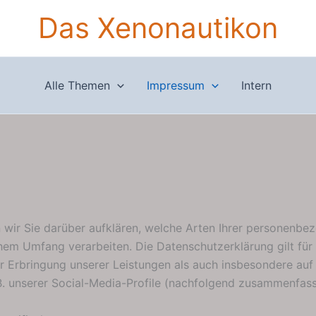
Das Xenonautikon
Alle Themen
Impressum
Intern
wir Sie darüber aufklären, welche Arten Ihrer personenbe
em Umfang verarbeiten. Die Datenschutzerklärung gilt für 
Erbringung unserer Leistungen als auch insbesondere auf 
B. unserer Social-Media-Profile (nachfolgend zusammenfass