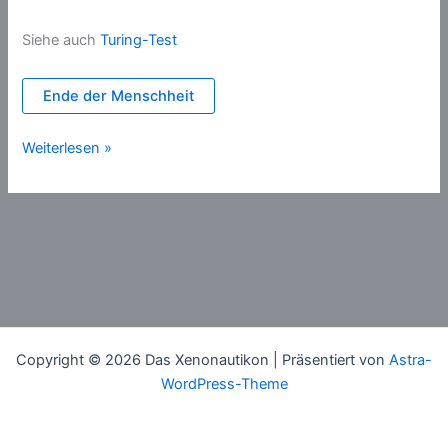
Siehe auch
Turing-Test
Ende der Menschheit
Technologische
Weiterlesen »
Singularität
Copyright © 2026 Das Xenonautikon | Präsentiert von
Astra-
WordPress-Theme