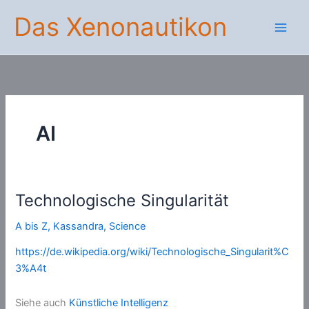
Zum
Das Xenonautikon
Inhalt
springen
AI
Technologische Singularität
A bis Z
,
Kassandra
,
Science
https://de.wikipedia.org/wiki/Technologische_Singularit%C
3%A4t
Siehe auch
Künstliche Intelligenz