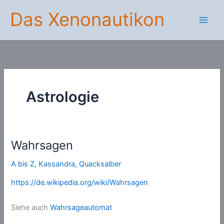
Zum
Das Xenonautikon
Inhalt
springen
Astrologie
Wahrsagen
A bis Z
,
Kassandra
,
Quacksalber
https://de.wikipedia.org/wiki/Wahrsagen
Siehe auch
Wahrsageautomat