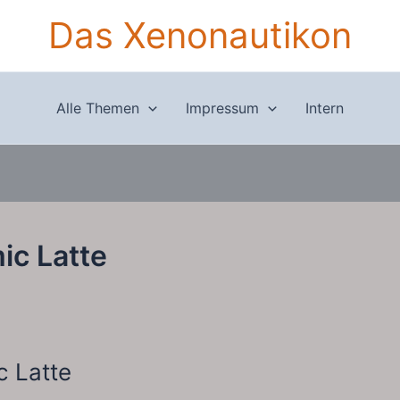
Das Xenonautikon
Alle Themen
Impressum
Intern
ic Latte
 Latte