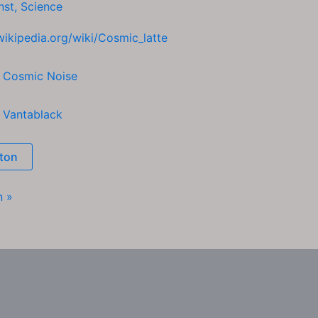
nst
,
Science
.wikipedia.org/wiki/Cosmic_latte
h
Cosmic Noise
h
Vantablack
ton
n »