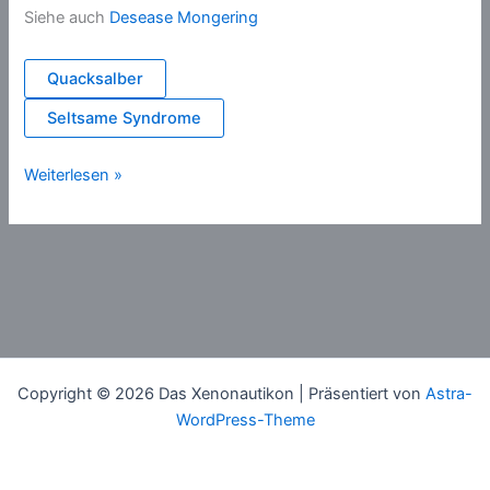
Siehe auch
Desease Mongering
Quacksalber
Seltsame Syndrome
Hypochondrie
Weiterlesen »
Copyright © 2026 Das Xenonautikon | Präsentiert von
Astra-
WordPress-Theme