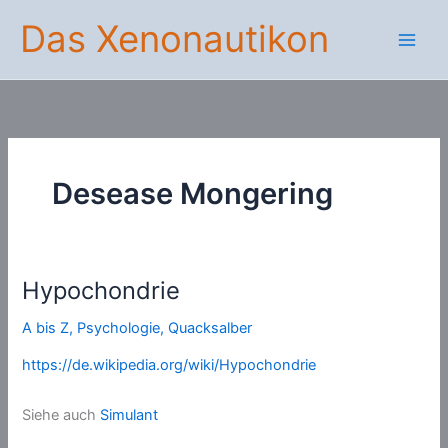
Zum
Das Xenonautikon
Inhalt
springen
Desease Mongering
Hypochondrie
A bis Z
,
Psychologie
,
Quacksalber
https://de.wikipedia.org/wiki/Hypochondrie
Siehe auch
Simulant