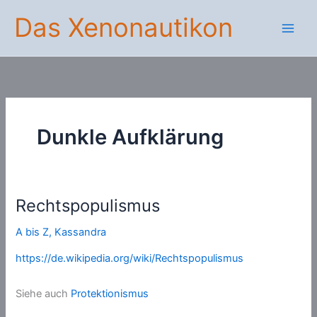
Zum
Das Xenonautikon
Inhalt
springen
Dunkle Aufklärung
Rechtspopulismus
A bis Z
,
Kassandra
https://de.wikipedia.org/wiki/Rechtspopulismus
Siehe auch
Protektionismus