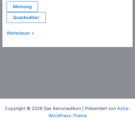
Meinung
Quacksalber
Doxosoph
Weiterlesen »
Copyright © 2026 Das Xenonautikon | Präsentiert von
Astra-
WordPress-Theme