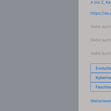
A bis Z
,
Ka
https://de
Siehe auc
Siehe auc
Siehe auc
Evoluti
Kyberne
Faschis
Eugenik
Weiterlese