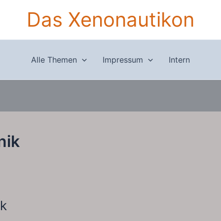
Das Xenonautikon
Alle Themen
Impressum
Intern
nik
ik