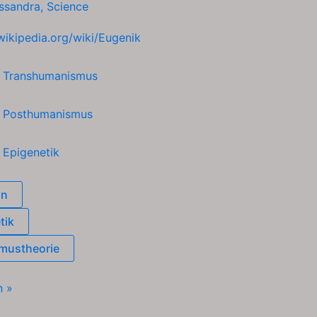
ssandra
,
Science
.wikipedia.org/wiki/Eugenik
h
Transhumanismus
h
Posthumanismus
h
Epigenetik
on
tik
mustheorie
n »