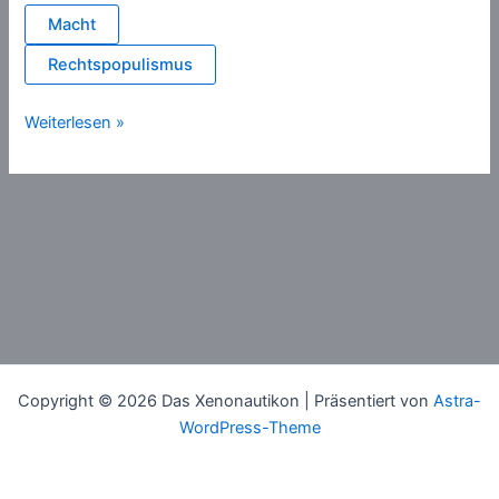
Macht
Rechtspopulismus
Great
Weiterlesen »
Transformation
Copyright © 2026 Das Xenonautikon | Präsentiert von
Astra-
WordPress-Theme