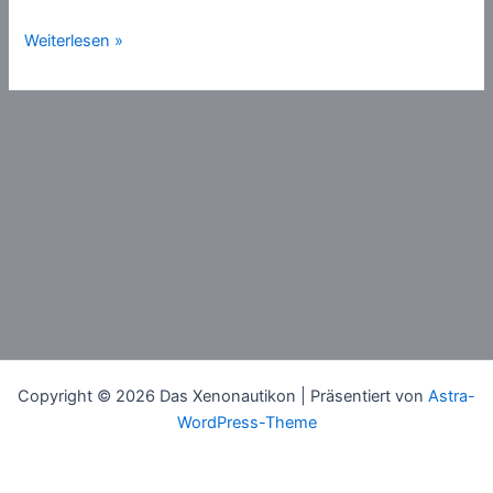
Gesetze
Weiterlesen »
(Science-
Fiction)
Copyright © 2026 Das Xenonautikon | Präsentiert von
Astra-
WordPress-Theme