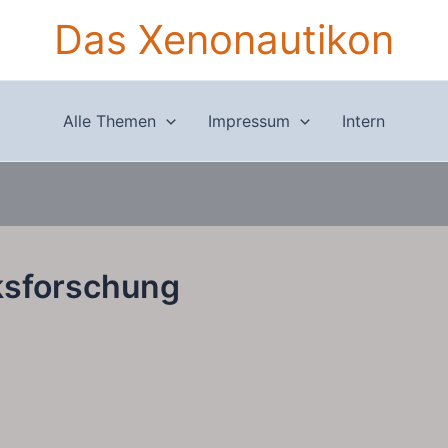
Das Xenonautikon
Alle Themen
Impressum
Intern
ksforschung