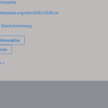
ilosophie
.wikipedia.org/wiki/Gl%C3%BCck
h
Glücksforschung
hilosophie
onie
n »