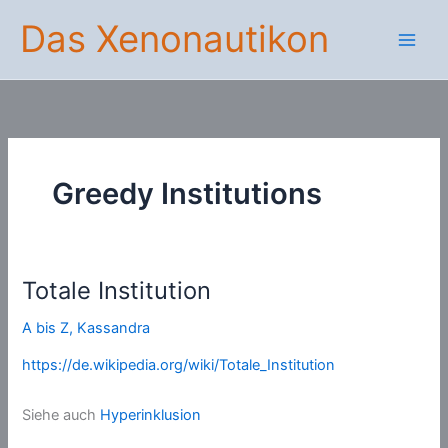
Zum
Das Xenonautikon
Inhalt
springen
Greedy Institutions
Totale Institution
A bis Z
,
Kassandra
https://de.wikipedia.org/wiki/Totale_Institution
Siehe auch
Hyperinklusion