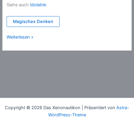
Siehe auch
Idolatrie
Magisches Denken
Reliquie
Weiterlesen »
Copyright © 2026 Das Xenonautikon | Präsentiert von
Astra-
WordPress-Theme