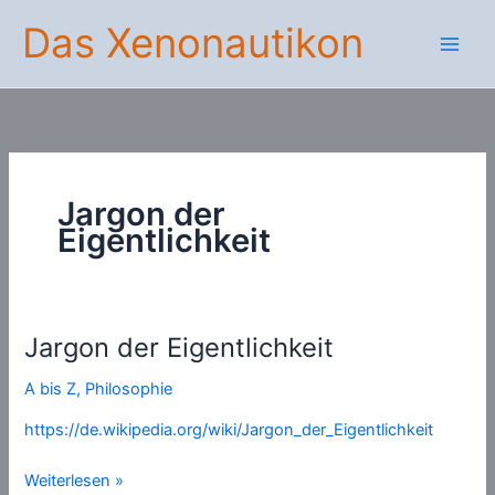
Zum
Das Xenonautikon
Inhalt
springen
Jargon der
Eigentlichkeit
Jargon der Eigentlichkeit
A bis Z
,
Philosophie
https://de.wikipedia.org/wiki/Jargon_der_Eigentlichkeit
Jargon
Weiterlesen »