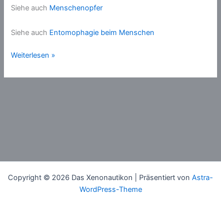
Siehe auch
Menschenopfer
Siehe auch
Entomophagie beim Menschen
Kannibalismus
Weiterlesen »
Copyright © 2026 Das Xenonautikon | Präsentiert von
Astra-
WordPress-Theme