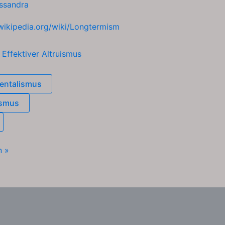
ssandra
.wikipedia.org/wiki/Longtermism
h
Effektiver Altruismus
entalismus
ismus
smus
n »