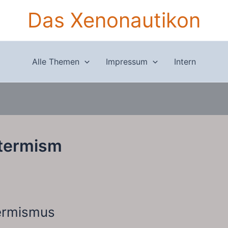
Das Xenonautikon
Alle Themen
Impressum
Intern
termism
ermismus