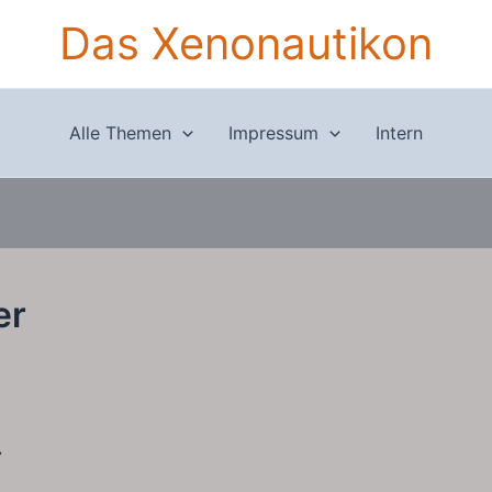
Das Xenonautikon
Alle Themen
Impressum
Intern
er
r