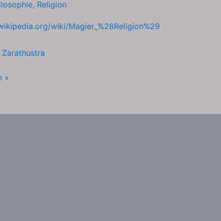
ilosophie
,
Religion
.wikipedia.org/wiki/Magier_%28Religion%29
h
Zarathustra
n »