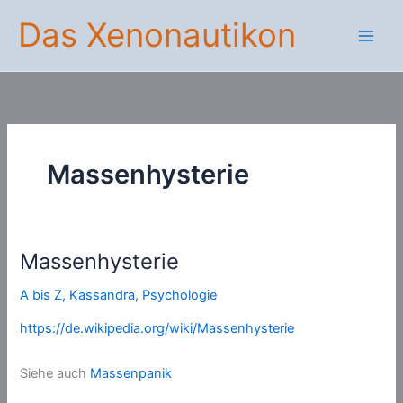
Zum
Das Xenonautikon
Inhalt
springen
Massenhysterie
Massenhysterie
A bis Z
,
Kassandra
,
Psychologie
https://de.wikipedia.org/wiki/Massenhysterie
Siehe auch
Massenpanik