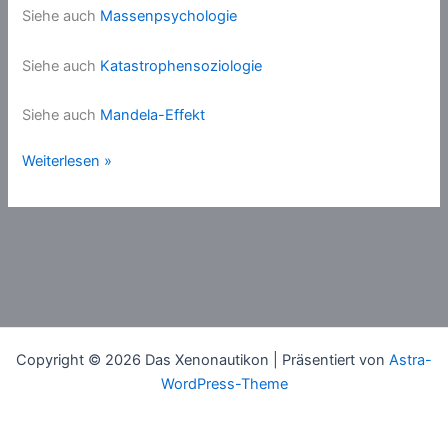
Siehe auch
Massenpsychologie
Siehe auch
Katastrophensoziologie
Siehe auch
Mandela-Effekt
Massenhysterie
Weiterlesen »
Copyright © 2026 Das Xenonautikon | Präsentiert von
Astra-
WordPress-Theme