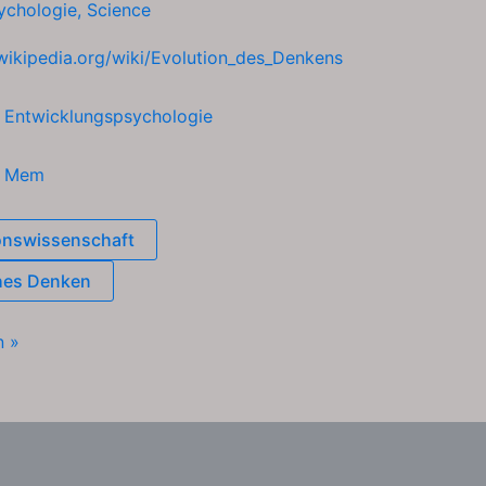
ychologie
,
Science
.wikipedia.org/wiki/Evolution_des_Denkens
h
Entwicklungspsychologie
h
Mem
onswissenschaft
hes Denken
n »