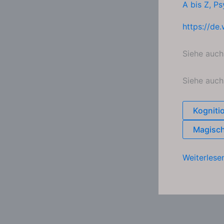
A bis Z
,
Ps
https://de
Siehe auc
Siehe auc
Kogniti
Magisc
Evolution
Weiterlese
des
Denkens