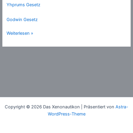
Yhprums Gesetz
Godwin Gesetz
Gesetze
Weiterlesen »
(Lebensweisheiten)
Copyright © 2026 Das Xenonautikon | Präsentiert von
Astra-
WordPress-Theme