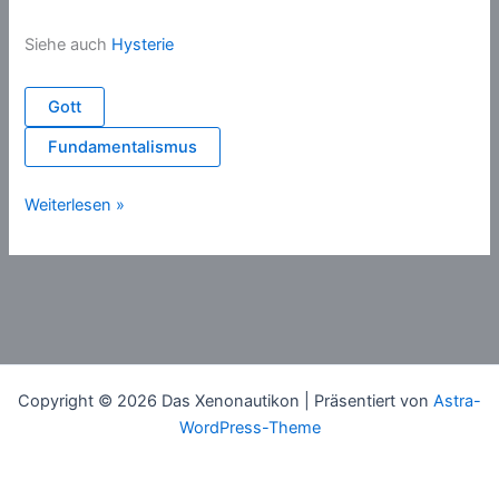
Siehe auch
Hysterie
Gott
Fundamentalismus
Narzisstische
Weiterlesen »
Kränkung
Copyright © 2026 Das Xenonautikon | Präsentiert von
Astra-
WordPress-Theme