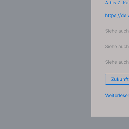
A bis Z
,
Ka
https://de
Siehe auc
Siehe auc
Siehe auc
Zukunft
Club
Weiterlese
of
Rome