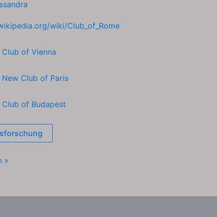
ssandra
.wikipedia.org/wiki/Club_of_Rome
h
Club of Vienna
h
New Club of Paris
h
Club of Budapest
sforschung
n »