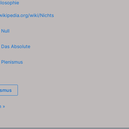
ilosophie
wikipedia.org/wiki/Nichts
h
Null
h
Das Absolute
h
Plenismus
ismus
n »