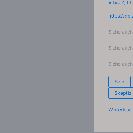
A bis Z
,
Ph
https://de.
Siehe auc
Siehe auc
Siehe auc
Sein
Skeptiz
Nichts
Weiterlese