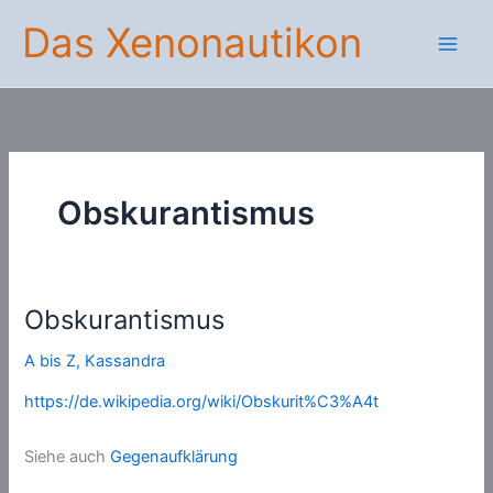
Zum
Das Xenonautikon
Inhalt
springen
Obskurantismus
Obskurantismus
A bis Z
,
Kassandra
https://de.wikipedia.org/wiki/Obskurit%C3%A4t
Siehe auch
Gegenaufklärung