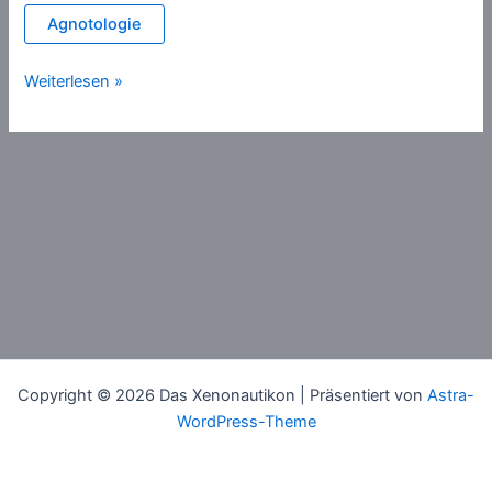
Agnotologie
Obskurantismus
Weiterlesen »
Copyright © 2026 Das Xenonautikon | Präsentiert von
Astra-
WordPress-Theme