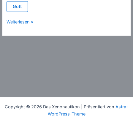
Gott
Flut-
Weiterlesen »
Mythos
Copyright © 2026 Das Xenonautikon | Präsentiert von
Astra-
WordPress-Theme