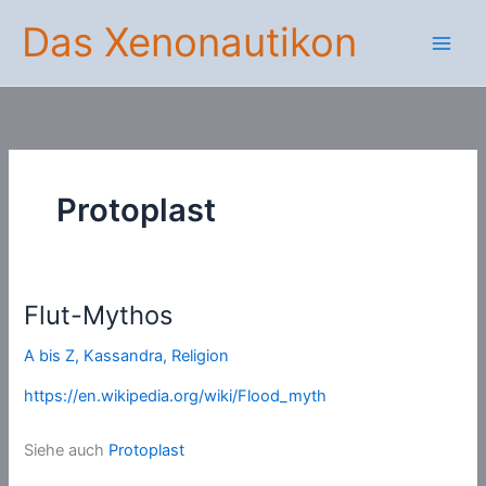
Zum
Das Xenonautikon
Inhalt
springen
Protoplast
Flut-Mythos
A bis Z
,
Kassandra
,
Religion
https://en.wikipedia.org/wiki/Flood_myth
Siehe auch
Protoplast