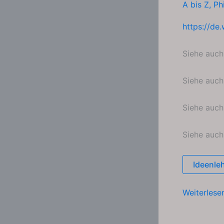
A bis Z
,
Ph
https://de
Siehe auc
Siehe auc
Siehe auc
Siehe auc
Ideenle
Skeptizism
Weiterlese