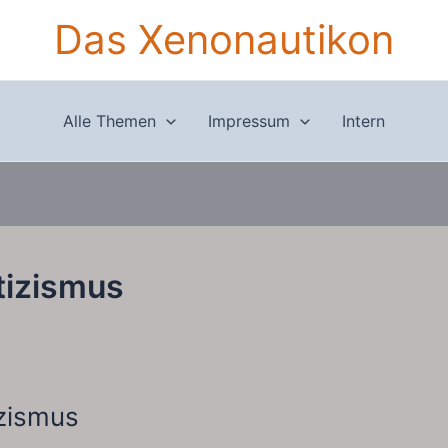
Das Xenonautikon
Alle Themen
Impressum
Intern
tizismus
zismus