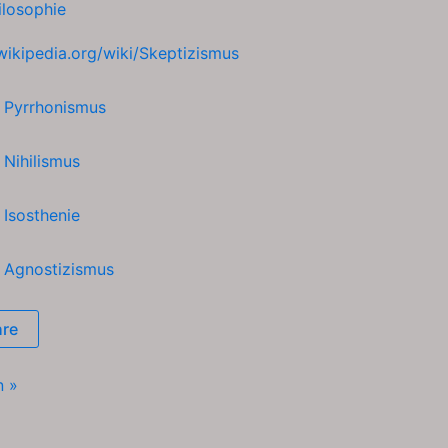
ilosophie
.wikipedia.org/wiki/Skeptizismus
h
Pyrrhonismus
h
Nihilismus
h
Isosthenie
h
Agnostizismus
hre
us
n »