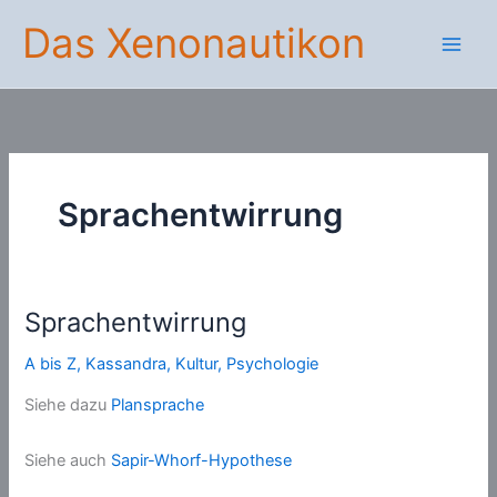
Zum
Das Xenonautikon
Inhalt
springen
Sprachentwirrung
Sprachentwirrung
A bis Z
,
Kassandra
,
Kultur
,
Psychologie
Siehe dazu
Plansprache
Siehe auch
Sapir-Whorf-Hypothese