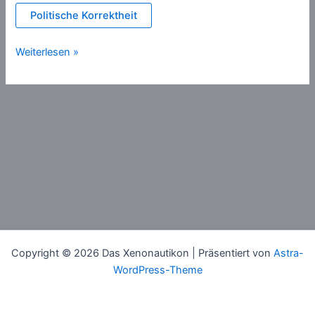
Politische Korrektheit
Sprachentwirrung
Weiterlesen »
Copyright © 2026 Das Xenonautikon | Präsentiert von
Astra-
WordPress-Theme