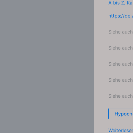
A bis Z
,
Ka
https://de.
Siehe auc
Siehe auc
Siehe auc
Siehe auc
Siehe auc
Hypoch
Quacksalb
Weiterlese