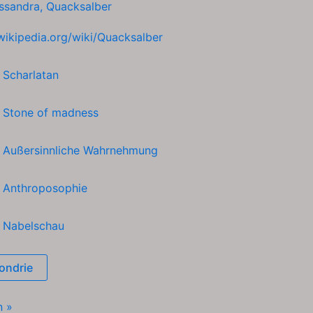
ssandra
,
Quacksalber
wikipedi
a.org/wiki/Quacksalber
h
Scharlatan
h
Stone of madness
h
Außersinnliche Wahrnehmung
h
Anthroposophie
h
Nabelschau
ondrie
er
n »