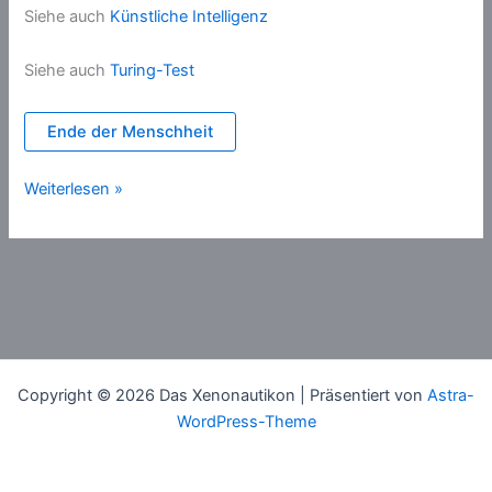
Siehe auch
Künstliche Intelligenz
Siehe auch
Turing-Test
Ende der Menschheit
Technologische
Weiterlesen »
Singularität
Copyright © 2026 Das Xenonautikon | Präsentiert von
Astra-
WordPress-Theme