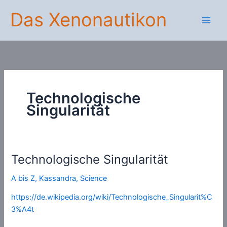
Zum
Das Xenonautikon
Inhalt
springen
Technologische
Singularität
Technologische Singularität
A bis Z
,
Kassandra
,
Science
https://de.wikipedia.org/wiki/Technologische_Singularit%C
3%A4t