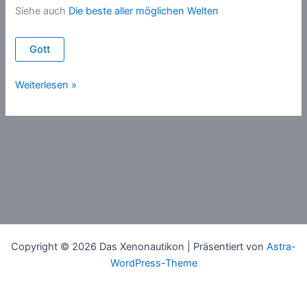
Siehe auch
Die beste aller möglichen Welten
Gott
Allmachtsparadoxon
Weiterlesen »
Copyright © 2026 Das Xenonautikon | Präsentiert von
Astra-
WordPress-Theme