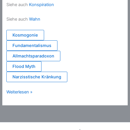
Siehe auch
Konspiration
Siehe auch
Wahn
Kosmogonie
Fundamentalismus
Allmachtsparadoxon
Flood Myth
Narzisstische Kränkung
Gott
Weiterlesen »