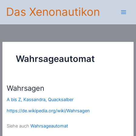
Zum
Das Xenonautikon
Inhalt
springen
Wahrsageautomat
Wahrsagen
A bis Z
,
Kassandra
,
Quacksalber
https://de.wikipedia.org/wiki/Wahrsagen
Siehe auch
Wahrsageautomat