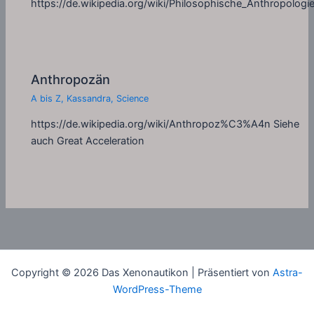
https://de.wikipedia.org/wiki/Philosophische_Anthropologi
Anthropozän
A bis Z
,
Kassandra
,
Science
https://de.wikipedia.org/wiki/Anthropoz%C3%A4n Siehe
auch Great Acceleration
Copyright © 2026 Das Xenonautikon | Präsentiert von
Astra-
WordPress-Theme