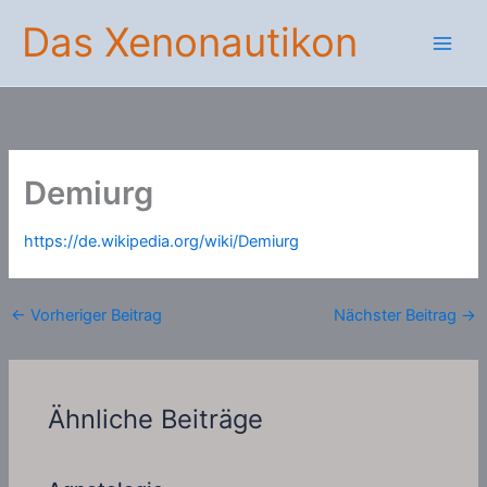
Zum
Das Xenonautikon
Inhalt
springen
Demiurg
https://de.wikipedia.org/wiki/Demiurg
←
Vorheriger Beitrag
Nächster Beitrag
→
Ähnliche Beiträge