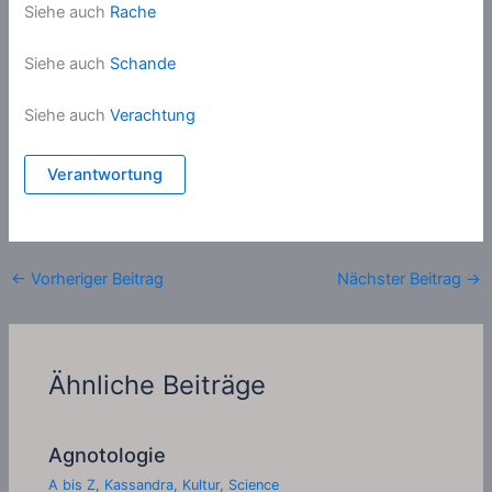
Siehe auch
Rache
Siehe auch
Schande
Siehe auch
Verachtung
Verantwortung
←
Vorheriger Beitrag
Nächster Beitrag
→
Ähnliche Beiträge
Agnotologie
A bis Z
,
Kassandra
,
Kultur
,
Science