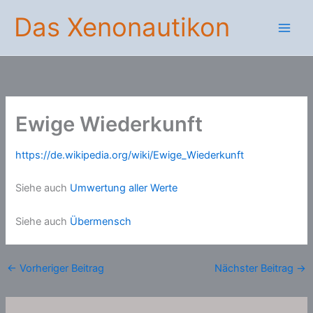
Zum
Das Xenonautikon
Inhalt
springen
Ewige Wiederkunft
https://de.wikipedia.org/wiki/Ewige_Wiederkunft
Siehe auch
Umwertung aller Werte
Siehe auch
Übermensch
←
Vorheriger Beitrag
Nächster Beitrag
→