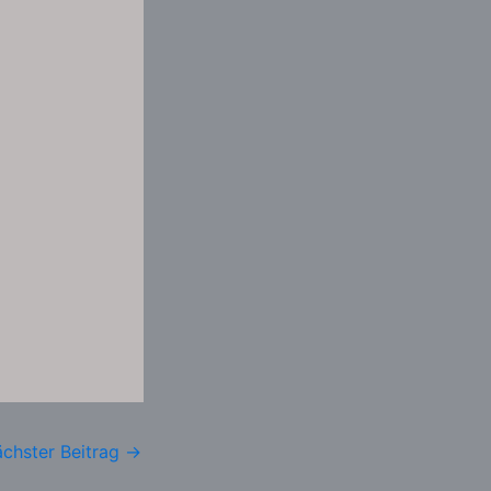
chster Beitrag
→