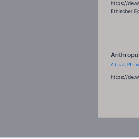
https://de.
Ethischer E
Anthropol
A bis Z
,
Philo
https://de.