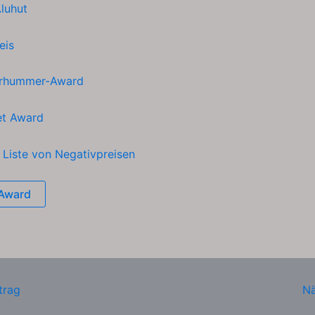
luhut
eis
rhummer-Award
et Award
h
Liste von Negativpreisen
Award
trag
Nä