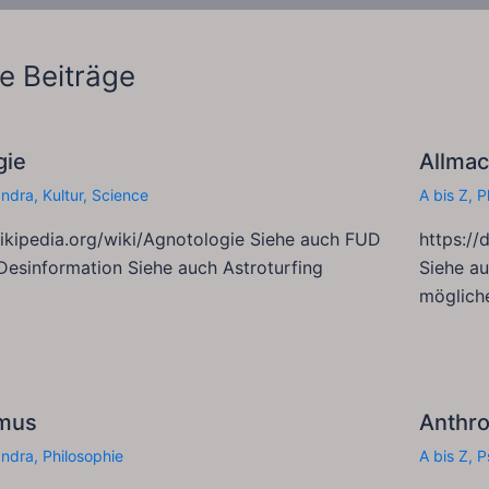
e Beiträge
gie
Allma
andra
,
Kultur
,
Science
A bis Z
,
P
wikipedia.org/wiki/Agnotologie Siehe auch FUD
https://
Desinformation Siehe auch Astroturfing
Siehe au
möglich
mus
Anthro
andra
,
Philosophie
A bis Z
,
P