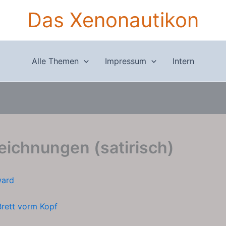
Das Xenonautikon
Alle Themen
Impressum
Intern
ichnungen (satirisch)
ward
rett vorm Kopf