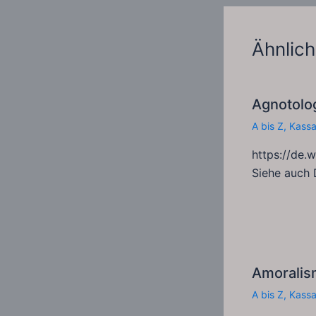
Ähnlich
Agnotolo
A bis Z
,
Kass
https://de.
Siehe auch 
Amoralis
A bis Z
,
Kass