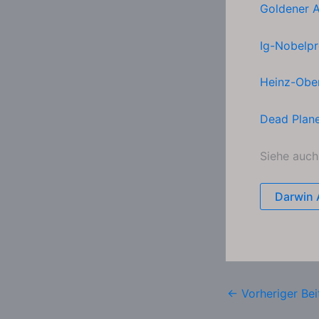
Goldener A
Ig-Nobelpr
Heinz-Obe
Dead Plan
Siehe auc
Darwin 
←
Vorheriger Bei