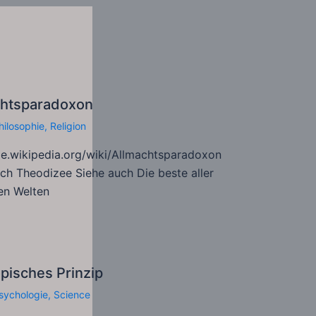
chtsparadoxon
hilosophie
,
Religion
de.wikipedia.org/wiki/Allmachtsparadoxon
ch Theodizee Siehe auch Die beste aller
en Welten
pisches Prinzip
sychologie
,
Science