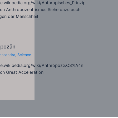
de.wikipedia.org/wiki/Anthropisches_Prinzip
uch Anthropozentrismus Siehe dazu auch
gen der Menschheit
opozän
assandra
,
Science
/de.wikipedia.org/wiki/Anthropoz%C3%A4n
ch Great Acceleration