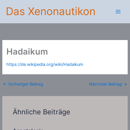
Zum
Das Xenonautikon
Inhalt
springen
Hadaikum
https://de.wikipedia.org/wiki/Hadaikum
←
Vorheriger Beitrag
Nächster Beitrag
→
Ähnliche Beiträge