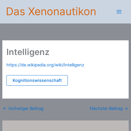
Zum
Das Xenonautikon
Inhalt
springen
Intelligenz
https://de.wikipedia.org/wiki/Intelligenz
Kognitionswissenschaft
←
Vorheriger Beitrag
Nächster Beitrag
→