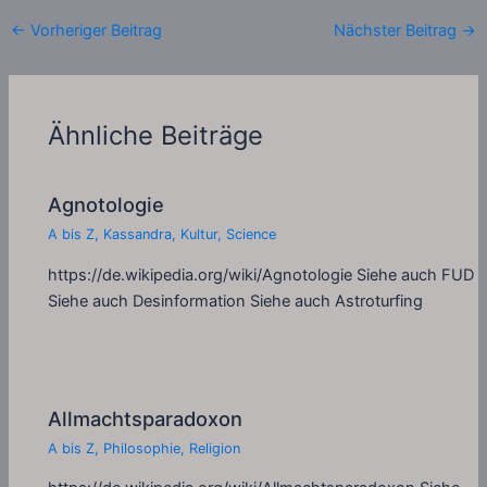
←
Vorheriger Beitrag
Nächster Beitrag
→
Ähnliche Beiträge
Agnotologie
A bis Z
,
Kassandra
,
Kultur
,
Science
https://de.wikipedia.org/wiki/Agnotologie Siehe auch FUD
Siehe auch Desinformation Siehe auch Astroturfing
Allmachtsparadoxon
A bis Z
,
Philosophie
,
Religion