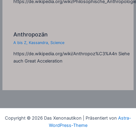
https://de.wikipedia.org/wiki/Philosophische_Anthropologi
Anthropozän
A bis Z
,
Kassandra
,
Science
https://de.wikipedia.org/wiki/Anthropoz%C3%A4n Siehe
auch Great Acceleration
Copyright © 2026 Das Xenonautikon | Präsentiert von
Astra-
WordPress-Theme