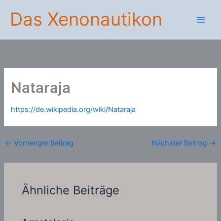
Zum
Das Xenonautikon
Inhalt
springen
Nataraja
https://de.wikipedia.org/wiki/Nataraja
←
Vorheriger Beitrag
Nächster Beitrag
→
Ähnliche Beiträge