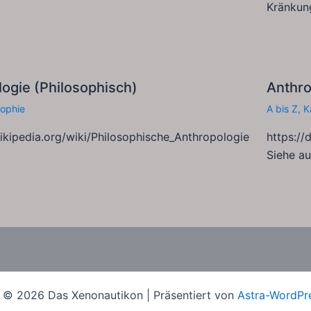
Kränkun
ogie (Philosophisch)
Anthr
sophie
A bis Z
,
K
wikipedia.org/wiki/Philosophische_Anthropologie
https:/
Siehe au
 © 2026 Das Xenonautikon | Präsentiert von
Astra-WordPr