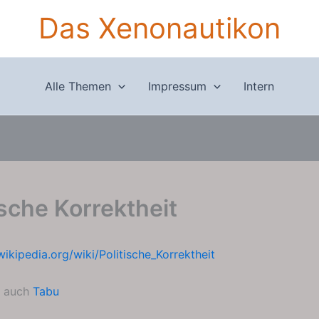
Das Xenonautikon
Alle Themen
Impressum
Intern
ische Korrektheit
wikipedia.org/wiki/Politische_Korrektheit
u auch
Tabu