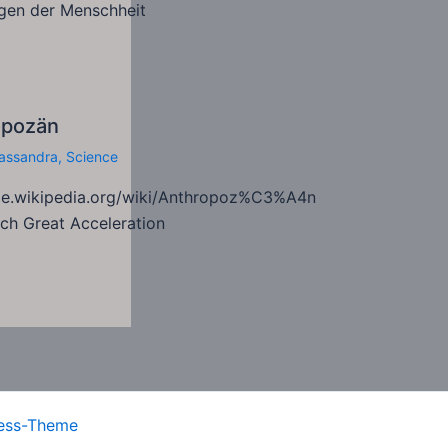
gen der Menschheit
opozän
assandra
,
Science
/de.wikipedia.org/wiki/Anthropoz%C3%A4n
ch Great Acceleration
ess-Theme