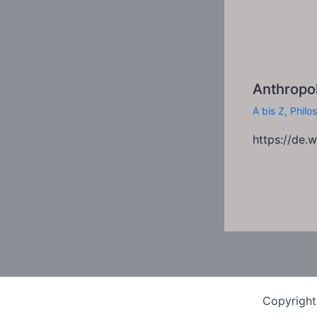
Anthropol
A bis Z
,
Philo
https://de.
Copyright