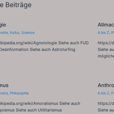
e Beiträge
gie
Allma
andra
,
Kultur
,
Science
A bis Z
,
P
wikipedia.org/wiki/Agnotologie Siehe auch FUD
https://
Desinformation Siehe auch Astroturfing
Siehe au
möglich
mus
Anthro
andra
,
Philosophie
A bis Z
,
P
wikipedia.org/wiki/Amoralismus Siehe auch
https://
goismus Siehe auch Utilitarismus
Siehe a