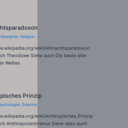
chtsparadoxon
hilosophie
,
Religion
de.wikipedia.org/wiki/Allmachtsparadoxon
ch Theodizee Siehe auch Die beste aller
en Welten
pisches Prinzip
sychologie
,
Science
de.wikipedia.org/wiki/Anthropisches_Prinzip
uch Anthropozentrismus Siehe dazu auch