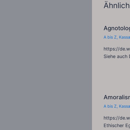
Ähnlich
Agnotolo
A bis Z
,
Kass
https://de.
Siehe auch 
Amoralis
A bis Z
,
Kass
https://de.
Ethischer E