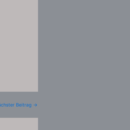
chster Beitrag
→