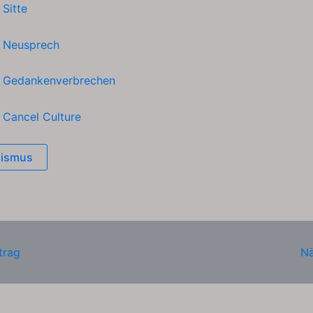
h
Sitte
h
Neusprech
h
Gedankenverbrechen
h
Cancel Culture
ismus
trag
Nä