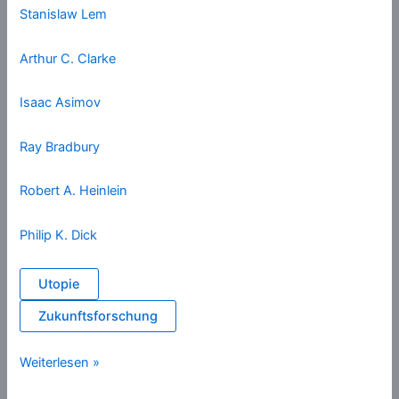
Stanislaw Lem
Arthur C. Clarke
Isaac Asimov
Ray Bradbury
Robert A. Heinlein
Philip K. Dick
Utopie
Zukunftsforschung
Utopie
Weiterlesen »
(Autoren)