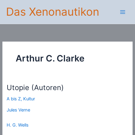
Zum
Das Xenonautikon
Inhalt
springen
Arthur C. Clarke
Utopie (Autoren)
A bis Z
,
Kultur
Jules Verne
H. G. Wells