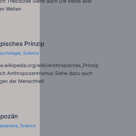
ch Theodizee Siehe auch Die beste aller
en Welten
pisches Prinzip
sychologie
,
Science
de.wikipedia.org/wiki/Anthropisches_Prinzip
uch Anthropozentrismus Siehe dazu auch
gen der Menschheit
opozän
assandra
,
Science