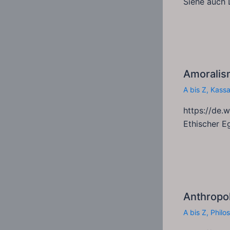
Siehe auch 
Amoralis
A bis Z
,
Kass
https://de.
Ethischer E
Anthropol
A bis Z
,
Philo