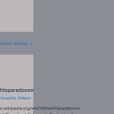
chster Beitrag
→
chtsparadoxon
hilosophie
,
Religion
de.wikipedia.org/wiki/Allmachtsparadoxon