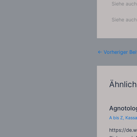
Siehe auc
Siehe auc
←
Vorheriger Bei
Ähnlich
Agnotolo
A bis Z
,
Kass
https://de.