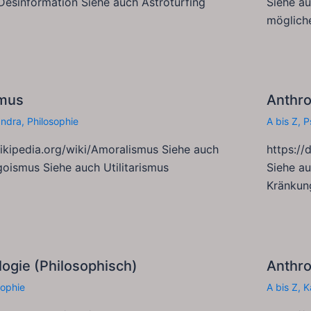
Desinformation Siehe auch Astroturfing
Siehe au
möglich
mus
Anthro
andra
,
Philosophie
A bis Z
,
P
wikipedia.org/wiki/Amoralismus Siehe auch
https://
goismus Siehe auch Utilitarismus
Siehe a
Kränkun
ogie (Philosophisch)
Anthr
sophie
A bis Z
,
K