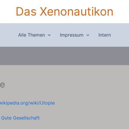
Das Xenonautikon
Alle Themen
Impressum
Intern
ie
.wikipedia.org/wiki/Utopie
h
Gute Gesellschaft