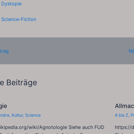
h
Dystopie
h
Science-Fiction
trag
Nä
e Beiträge
gie
Allma
andra
,
Kultur
,
Science
A bis Z
,
P
wikipedia.org/wiki/Agnotologie Siehe auch FUD
https://