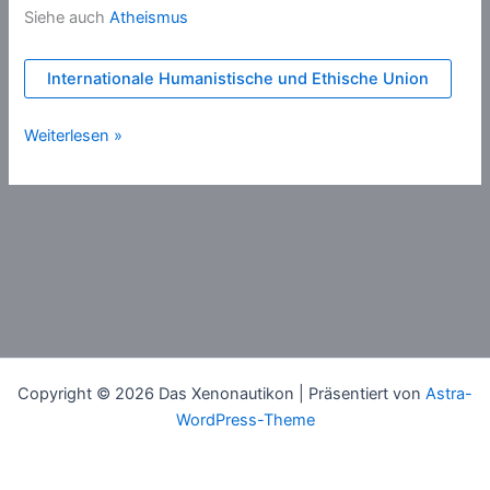
Siehe auch
Atheismus
Internationale Humanistische und Ethische Union
Brights
Weiterlesen »
Copyright © 2026 Das Xenonautikon | Präsentiert von
Astra-
WordPress-Theme