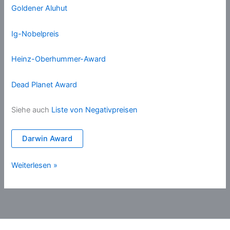
Goldener Aluhut
Ig-Nobelpreis
Heinz-Oberhummer-Award
Dead Planet Award
Siehe auch
Liste von Negativpreisen
Darwin Award
Auszeichnungen
Weiterlesen »
(satirisch)