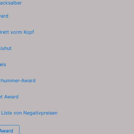
acksalber
ward
rett vorm Kopf
luhut
eis
rhummer-Award
et Award
h
Liste von Negativpreisen
Award