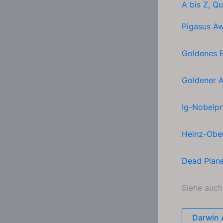
A bis Z
,
Qu
Pigasus A
Goldenes B
Goldener A
Ig-Nobelpr
Heinz-Obe
Dead Plan
Siehe auc
Darwin 