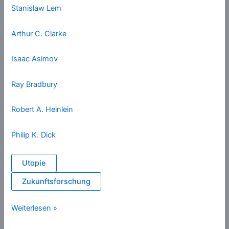
Stanislaw Lem
Arthur C. Clarke
Isaac Asimov
Ray Bradbury
Robert A. Heinlein
Philip K. Dick
Utopie
Zukunftsforschung
Utopie
Weiterlesen »
(Autoren)