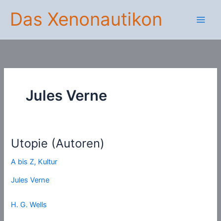
Zum
Das Xenonautikon
Inhalt
springen
Jules Verne
Utopie (Autoren)
A bis Z
,
Kultur
Jules Verne
H. G. Wells