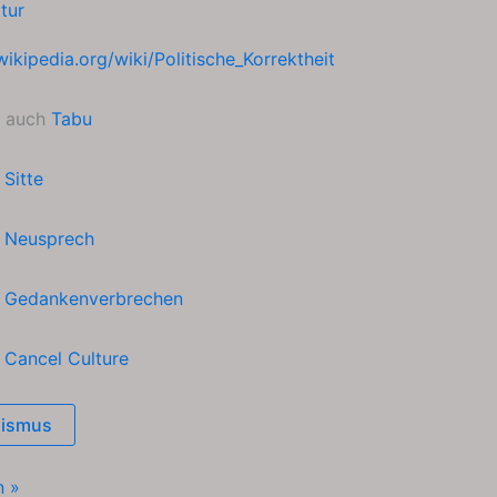
ltur
wikipedia.org/wiki/Politische_Korrektheit
u auch
Tabu
h
Sitte
h
Neusprech
h
Gedankenverbrechen
h
Cancel Culture
ismus
n »