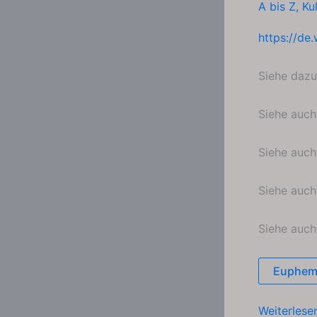
A bis Z
,
Ku
https://de.
Siehe daz
Siehe auc
Siehe auc
Siehe auc
Siehe auc
Euphem
Politische
Weiterlese