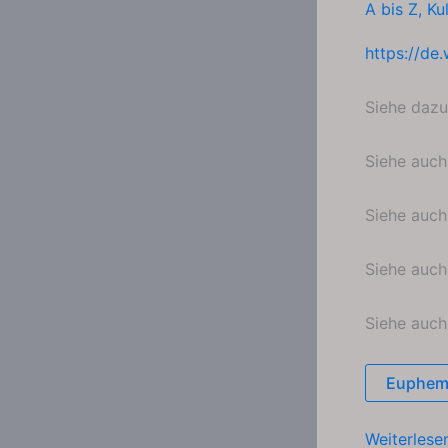
A bis Z
,
Ku
https://de.
Siehe daz
Siehe auc
Siehe auc
Siehe auc
Siehe auc
Euphem
Politische
Weiterlese