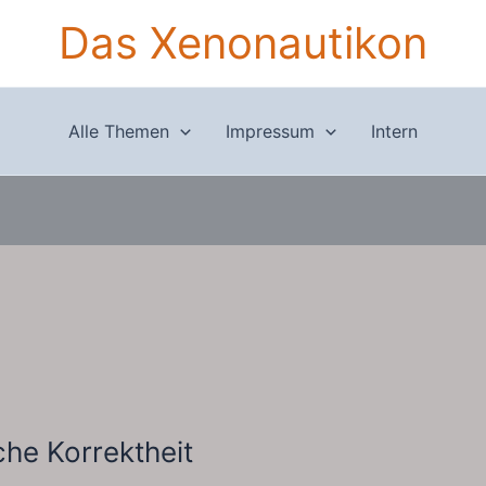
Das Xenonautikon
Alle Themen
Impressum
Intern
sche Korrektheit