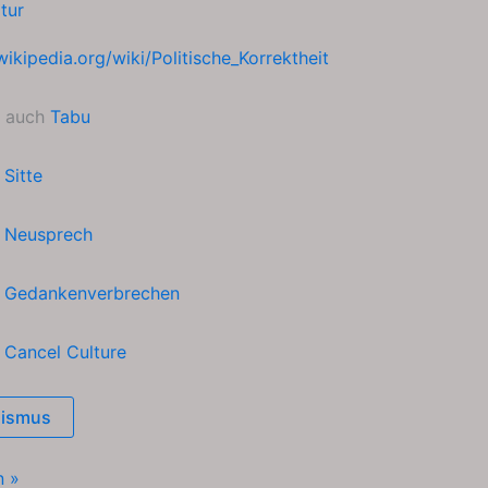
ltur
wikipedia.org/wiki/Politische_Korrektheit
u auch
Tabu
h
Sitte
h
Neusprech
h
Gedankenverbrechen
h
Cancel Culture
ismus
n »